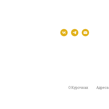
О Курочках
Адреса