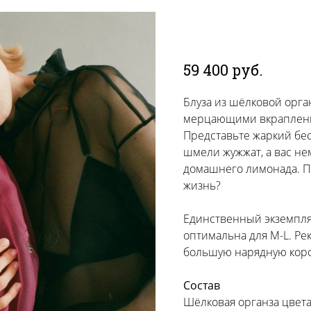
Блуза "Полдень"
59 400
руб.
Блуза из шёлковой орг
мерцающими вкраплени
Представьте жаркий бес
шмели жужжат, а вас нем
домашнего лимонада. Пр
жизнь?
Единственный экземпляр
оптимальна для M-L. Ре
большую нарядную короб
Состав
Шёлковая органза цвет