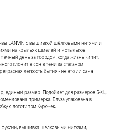
анзы LANVIN с вышивкой шёлковыми нитями и
ями на крыльях шмелей и мотыльков.
печный день за городом, когда жизнь кипит,
ного клонит в сон в тени за стаканом
екрасная легкость бытия - не это ли сама
, единый размер. Подойдет для размеров S-ХL,
комендована примерка. Блуза упакована в
ку с логотипом Курочек.
а фуксии, вышивка шёлковыми нитками,