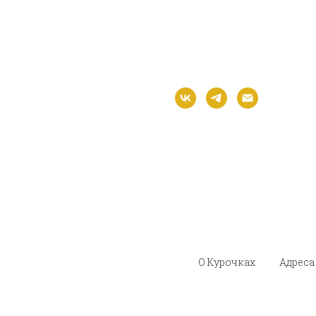
О Курочках
Адреса